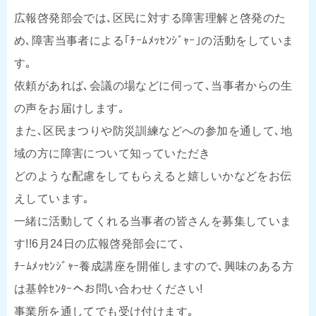
広報啓発部会では､区民に対する障害理解と啓発のた
め､障害当事者による｢ﾁｰﾑﾒｯｾﾝｼﾞｬｰ｣の活動をしていま
す｡
依頼があれば､会議の場などに伺って､当事者からの生
の声をお届けします｡
また､区民まつりや防災訓練などへの参加を通して､地
域の方に障害について知っていただき
どのような配慮をしてもらえると嬉しいかなどをお伝
えしています｡
一緒に活動してくれる当事者の皆さんを募集していま
す!!6月24日の広報啓発部会にて､
ﾁｰﾑﾒｯｾﾝｼﾞｬｰ養成講座を開催しますので､興味のある方
は基幹ｾﾝﾀｰへお問い合わせください!
事業所を通してでも受け付けます｡