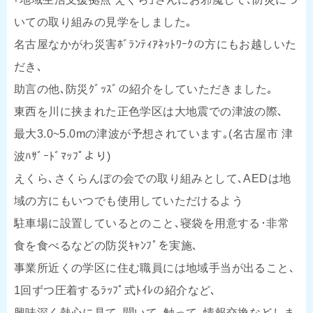
いての取り組みの見学をしました｡
名古屋なかがわ災害ﾎﾞﾗﾝﾃｨｱﾈｯﾄﾜｰｸの方にもお越しいた
だき､
助言の他､防災ｸﾞｯｽﾞの紹介をしていただきました｡
東西を川に挟まれた正色学区は大地震での津波の際､
最大3.0~5.0mの津波が予想されています｡(名古屋市 津
波ﾊｻﾞｰﾄﾞﾏｯﾌﾟより)
えくら､さくらんぼの会での取り組みとして､AEDは地
域の方にもいつでも使用していただけるよう
駐車場に設置しているとのこと､寝袋を用意する･非常
食を食べるなどの防災ｷｬﾝﾌﾟを実施､
事業所近くの学区に住む職員には地域手当が出ること､
1回ずつ圧着するﾗｯﾌﾟ式ﾄｲﾚの紹介など､
興味深く熱心に見て､聞いて､触って､情報交換などしま