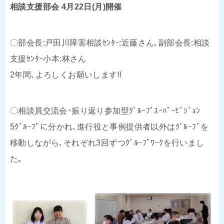
相談支援部会 4月22日(月)開催
〇部会長:戸田川障害相談ｾﾝﾀｰ:近藤さん､副部会長:相談
支援ｾﾝﾀｰ小本:林さん
2年間､よろしくお願いします!!
〇相談員交流会･振り返り参加型ｸﾞﾙｰﾌﾟｽｰﾊﾟｰﾋﾞｼﾞｮﾝ
5ｸﾞﾙｰﾌﾟに分かれ､進行役と事例提供者以外はｸﾞﾙｰﾌﾟを
移動しながら､それぞれ3回ずつｸﾞﾙｰﾌﾟﾜｰｸを行いまし
た｡