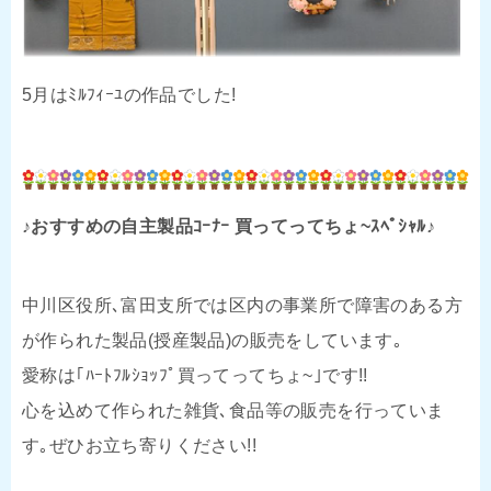
5月はﾐﾙﾌｨｰﾕの作品でした!
♪おすすめの自主製品ｺｰﾅｰ 買ってってちょ~ｽﾍﾟｼｬﾙ♪
中川区役所､富田支所では区内の事業所で障害のある方
が作られた製品(授産製品)の販売をしています｡
愛称は｢ﾊｰﾄﾌﾙｼｮｯﾌﾟ買ってってちょ~｣です!!
心を込めて作られた雑貨､食品等の販売を行っていま
す｡ぜひお立ち寄りください!!