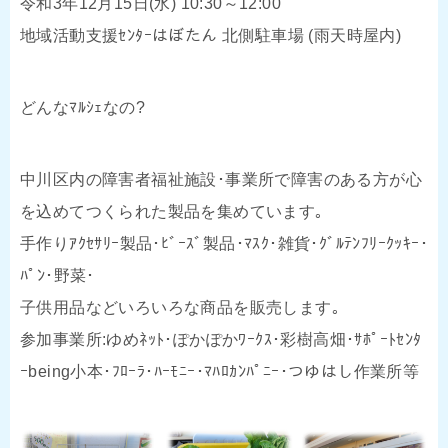
令和3年12月15日(水) 10:30～12:00
地域活動支援ｾﾝﾀｰはぼたん 北側駐車場 (雨天時屋内)
どんなﾏﾙｼｪなの?
中川区内の障害者福祉施設･事業所で障害のある方が心
を込めてつくられた製品を集めています｡
手作りｱｸｾｻﾘｰ製品･ﾋﾞｰｽﾞ製品･ﾏｽｸ･雑貨･ｸﾞﾙﾃﾝﾌﾘｰｸｯｷｰ･
ﾊﾟﾝ･野菜･
子供用品などいろいろな商品を販売します｡
参加事業所:ゆめﾈｯﾄ･ぽかぽかﾜｰｸｽ･彩樹高畑･ｻﾎﾟｰﾄｾﾝﾀ
ｰbeing小本･ﾌﾛｰﾗ･ﾊｰﾓﾆｰ･ﾏﾊﾛｶﾝﾊﾟﾆｰ･つゆはし作業所等