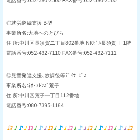
電話番号:052-380-2500 FAX番号:052-380-2500
◎就労継続支援 B型
事業所名:大地へのとびら
住 所:中川区長須賀二丁目802番地 NKﾋﾞﾙ長須賀Ⅰ 1階
電話番号:052-432-7110 FAX番号:052-432-7111
◎児童発達支援､放課後等ﾃﾞｲｻｰﾋﾞｽ
事業所名:ﾈｵ･ﾌﾚﾝｽﾞ荒子
住 所:中川区荒子一丁目112番地
電話番号:080-7395-1184