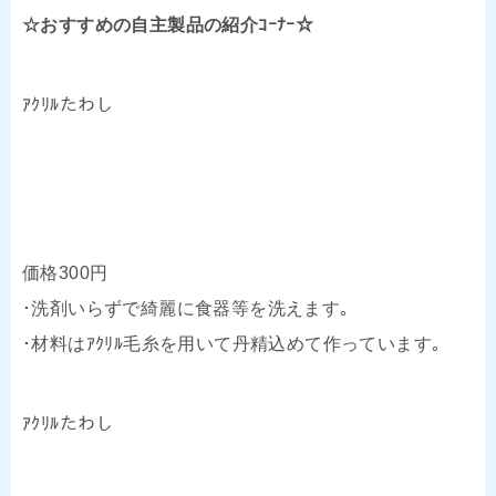
☆おすすめの自主製品の紹介ｺｰﾅｰ☆
ｱｸﾘﾙたわし
価格300円
･洗剤いらずで綺麗に食器等を洗えます｡
･材料はｱｸﾘﾙ毛糸を用いて丹精込めて作っています｡
ｱｸﾘﾙたわし