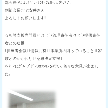
部会長:AJUﾘｶﾊﾞﾘｰｾﾝﾀｰﾌｪﾛｰ:大岩さん
副部会長:ｺｺｱ:安井さん
よろしくお願いします!!
☆相談支援専門員と､ｻｰﾋﾞｽ管理責任者･ｻｰﾋﾞｽ提供責任
者との連携
｢担当者会議｣｢情報共有｣｢事業所の困っていること｣｢家
族とのかかわり｣｢意思決定支援｣
をﾃｰﾏにｸﾞﾙｰﾌﾟﾃﾞｨｽｶｯｼｮﾝを行い､色々な意見が出まし
た｡