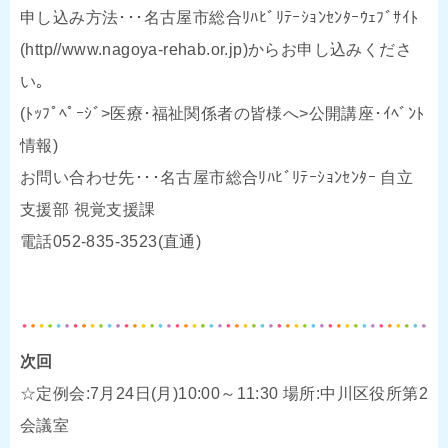
申し込み方法･･･名古屋市総合ﾘﾊﾋﾞﾘﾃｰｼｮﾝｾﾝﾀｰｳｪﾌﾞｻｲﾄ
(http//www.nagoya-rehab.or.jp)からお申し込みくださ
い｡
(ﾄｯﾌﾟﾍﾟｰｼﾞ>医療･福祉関係者の皆様へ>公開講座･ｲﾍﾞﾝﾄ
情報)
お問い合わせ先･･･名古屋市総合ﾘﾊﾋﾞﾘﾃｰｼｮﾝｾﾝﾀｰ 自立
支援部 視覚支援課
電話052-835-3523(直通)
次回
☆定例会:7月24日(月)10:00～11:30 場所:中川区役所第2
会議室