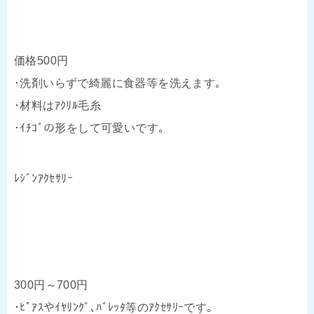
価格500円
･洗剤いらずで綺麗に食器等を洗えます｡
･材料はｱｸﾘﾙ毛糸
･ｲﾁｺﾞの形をして可愛いです｡
ﾚｼﾞﾝｱｸｾｻﾘｰ
300円～700円
･ﾋﾟｱｽやｲﾔﾘﾝｸﾞ､ﾊﾞﾚｯﾀ等のｱｸｾｻﾘｰです｡